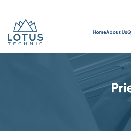
Home
About Us
Q
Pri