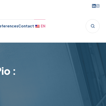
eferences
Contact
EN
io :