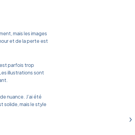
ement, mais les images
our et de la perte est
 est parfois trop
es illustrations sont
ant.
de nuance. J’ai été
t solide, mais le style