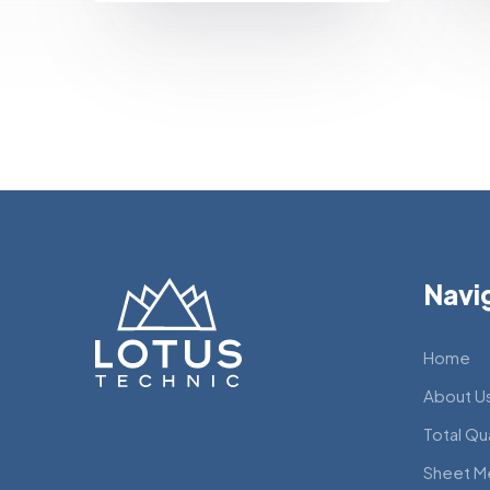
Navi
Home
About U
Total Qu
Sheet M