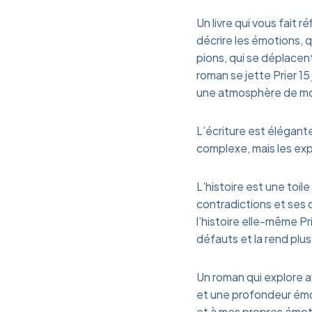
Un livre qui vous fait 
décrire les émotions, q
pions, qui se déplacent
roman se jette Prier 1
une atmosphère de m
L’écriture est élégant
complexe, mais les exp
L’histoire est une toi
contradictions et ses 
l’histoire elle-même P
défauts et la rend pl
Un roman qui explore av
et une profondeur émouv
et à mes propres émot