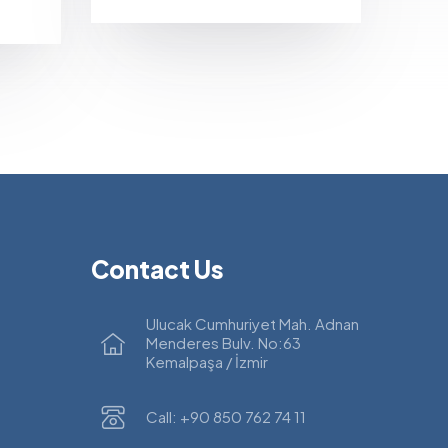
Contact Us
Ulucak Cumhuriyet Mah. Adnan
Menderes Bulv. No:63
Kemalpaşa / İzmir
Call: +90 850 762 74 11