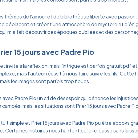
es thèmes de l’amour et de bibliothèque liberté avec passio
se déplacent et créent une atmosphère de mystère et d’énigm
qui m’a fait découvrir des époques oubliées et des personna
rier 15 jours avec Padre Pio
invite à la réflexion, mais l’intrigue est parfois gratuit pdf et d
lexe, mais l’auteur réussit à nous faire suivre les fils. Cette h
mais les images sont parfois trop floues.
s avec Padre Pio un cri de désespoir qui dénonce les injustice
campés, mais les situations sont Prier 15 jours avec Padre Pi
tuit simple et Prier 15 jours avec Padre Pio pu être ebooks gr
. Certaines histoires nous hantent,celle-ci passe sans laisser