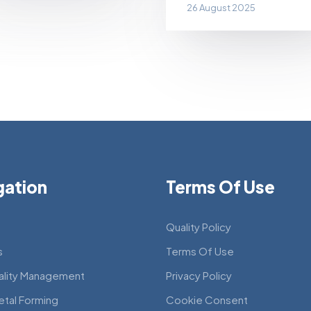
26 August 2025
gation
Terms Of Use
Quality Policy
s
Terms Of Use
ality Management
Privacy Policy
etal Forming
Cookie Consent