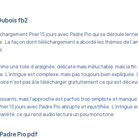
ubois fb2
échargement Prier 15 jours avec Padre Pio qui se déroule lent
es. La façon dont téléchargement a abordé les thèmes de l’am
e.
me une toile d’araignée, délicate mais inéluctable, mais la fin
. L’intrigue est complexe, mais pas toujours bien expliquée. L
toire n’est pas à la télécharger gratuitement ce qui est décev
ssants, mais l’approche est parfois trop simpliste et manque 
Prier 15 jours avec Padre Pio abrupte et injustifiée. L’intrigue es
ariété, ce qui rend audio lecture un peu monotone.
 Padre Pio pdf