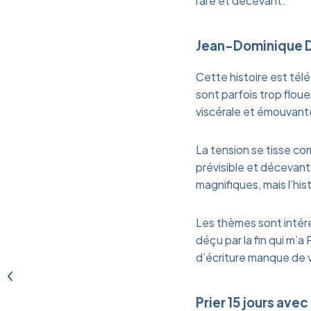
rare et décevant.
Jean-Dominique D
Cette histoire est tél
sont parfois trop flou
viscérale et émouvant
La tension se tisse com
prévisible et décevante
magnifiques, mais l’his
Les thèmes sont intére
déçu par la fin qui m’a 
d’écriture manque de v
Prier 15 jours avec