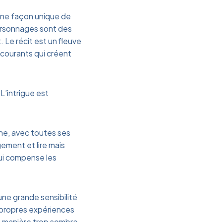
a une façon unique de
 personnages sont des
 Le récit est un fleuve
-courants qui créent
L’intrigue est
ine, avec toutes ses
ement et lire mais
qui compense les
une grande sensibilité
s propres expériences
e manière trop sombre.