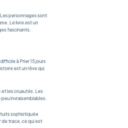
n. Les personnages sont
e. Le livre est un
ges fascinants.
ifficile à Prier 15 jours
istoire est un rêve qui
s et les cruautés. Les
o peu invraisemblables.
atuits sophistiquée
 de trace, ce qui est