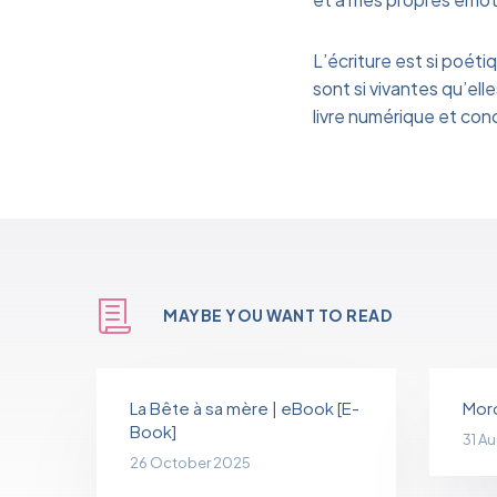
L’écriture est si poétiq
sont si vivantes qu’elle
livre numérique et conci
MAYBE YOU WANT TO READ
La Bête à sa mère | eBook [E-
Mord
Book]
31 A
26 October 2025