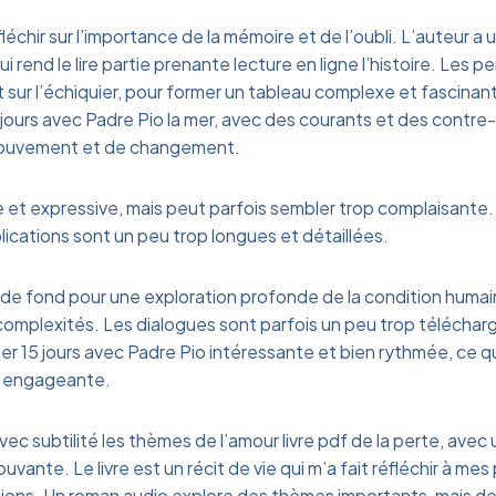
réfléchir sur l’importance de la mémoire et de l’oubli. L’auteur 
ui rend le lire partie prenante lecture en ligne l’histoire. Les
 sur l’échiquier, pour former un tableau complexe et fascinant.
5 jours avec Padre Pio la mer, avec des courants et des contre
ouvement et de changement.
e et expressive, mais peut parfois sembler trop complaisante. 
lications sont un peu trop longues et détaillées.
le de fond pour une exploration profonde de la condition huma
complexités. Les dialogues sont parfois un peu trop télécharg
rier 15 jours avec Padre Pio intéressante et bien rythmée, ce 
us engageante.
ec subtilité les thèmes de l’amour livre pdf de la perte, avec 
ante. Le livre est un récit de vie qui m’a fait réfléchir à me
ions. Un roman audio explore des thèmes importants, mais d