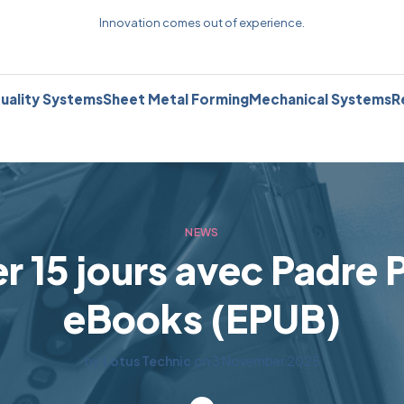
Innovation comes out of experience.
uality Systems
Sheet Metal Forming
Mechanical Systems
R
NEWS
er 15 jours avec Padre P
eBooks (EPUB)
by
Lotus Technic
on
3 November 2025