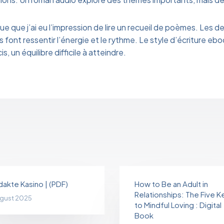
ue que j’ai eu l’impression de lire un recueil de poèmes. Les des
s font ressentir l’énergie et le rythme. Le style d’écriture eboo
s, un équilibre difficile à atteindre.
akte Kasino | (PDF)
How to Be an Adult in
Relationships: The Five K
ugust 2025
to Mindful Loving : Digital
Book