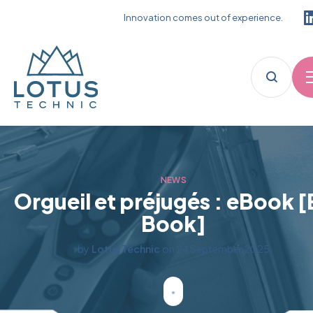
Innovation comes out of experience.
NEWS
Orgueil et préjugés : eBook [
Book]
by
Lotus Technic
on
24 September 2025