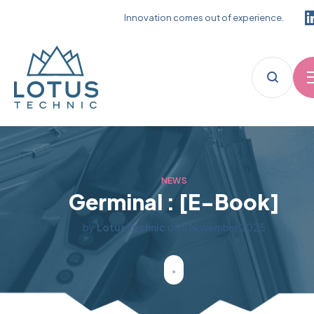
Innovation comes out of experience.
NEWS
Germinal : [E-Book]
by
Lotus Technic
on
6 November 2025