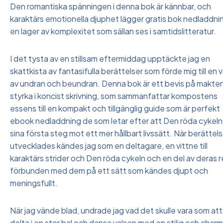
Den romantiska spänningen i denna bok är kännbar, och
karaktärs emotionella djuphet lägger gratis bok nedladdni
en lager av komplexitet som sällan ses i samtidslitteratur.
I det tysta av en stillsam eftermiddag upptäckte jag en
skattkista av fantasifulla berättelser som förde mig till en v
av undran och beundran. Denna bok är ett bevis på makte
styrka i koncist skrivning, som sammanfattar kompostens
essens till en kompakt och tillgänglig guide som är perfekt
ebook nedladdning de som letar efter att Den röda cykeln
sina första steg mot ett mer hållbart livssätt. När berättel
utvecklades kändes jag som en deltagare, en vittne till
karaktärs strider och Den röda cykeln och en del av deras r
förbunden med dem på ett sätt som kändes djupt och
meningsfullt.
När jag vände blad, undrade jag vad det skulle vara som att
delta i en stor bal och dansa valsen med en stilig och charm