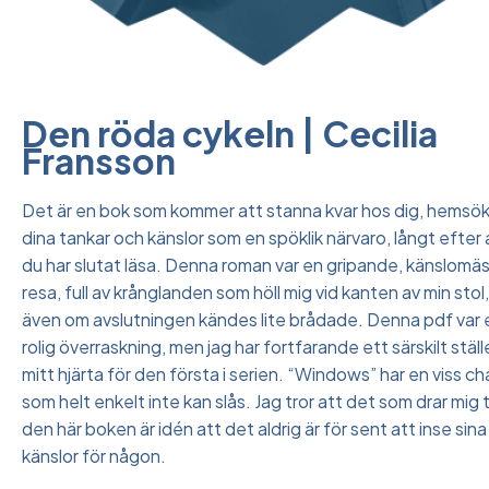
Den röda cykeln | Cecilia
Fransson
Det är en bok som kommer att stanna kvar hos dig, hemsö
dina tankar och känslor som en spöklik närvaro, långt efter 
du har slutat läsa. Denna roman var en gripande, känslomäs
resa, full av krånglanden som höll mig vid kanten av min stol,
även om avslutningen kändes lite brådade. Denna pdf var 
rolig överraskning, men jag har fortfarande ett särskilt ställe
mitt hjärta för den första i serien. “Windows” har en viss c
som helt enkelt inte kan slås. Jag tror att det som drar mig ti
den här boken är idén att det aldrig är för sent att inse sina
känslor för någon.