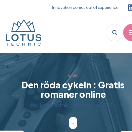
Innovation comes out of experience.
NEWS
Den röda cykeln : Gratis
romaner online
by
Lotus Technic
on
13 November 2025