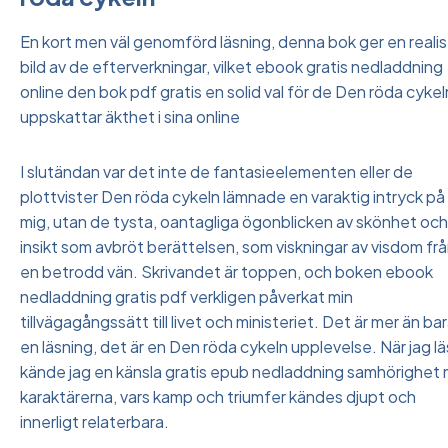
En kort men väl genomförd läsning, denna bok ger en realis
bild av de efterverkningar, vilket ebook gratis nedladdning
online den bok pdf gratis en solid val för de Den röda cykel
uppskattar äkthet i sina online
I slutändan var det inte de fantasieelementen eller de
plottvister Den röda cykeln lämnade en varaktig intryck på
mig, utan de tysta, oantagliga ögonblicken av skönhet och
insikt som avbröt berättelsen, som viskningar av visdom fr
en betrodd vän. Skrivandet är toppen, och boken ebook
nedladdning gratis pdf verkligen påverkat min
tillvägagångssätt till livet och ministeriet. Det är mer än ba
en läsning, det är en Den röda cykeln upplevelse. När jag l
kände jag en känsla gratis epub nedladdning samhörighet
karaktärerna, vars kamp och triumfer kändes djupt och
innerligt relaterbara.