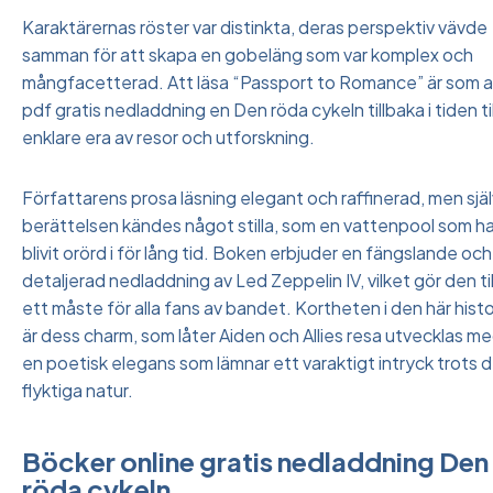
Karaktärernas röster var distinkta, deras perspektiv vävde
samman för att skapa en gobeläng som var komplex och
mångfacetterad. Att läsa “Passport to Romance” är som a
pdf gratis nedladdning en Den röda cykeln tillbaka i tiden til
enklare era av resor och utforskning.
Författarens prosa läsning elegant och raffinerad, men sjä
berättelsen kändes något stilla, som en vattenpool som h
blivit orörd i för lång tid. Boken erbjuder en fängslande och
detaljerad nedladdning av Led Zeppelin IV, vilket gör den til
ett måste för alla fans av bandet. Kortheten i den här hist
är dess charm, som låter Aiden och Allies resa utvecklas m
en poetisk elegans som lämnar ett varaktigt intryck trots 
flyktiga natur.
Böcker online gratis nedladdning Den
röda cykeln